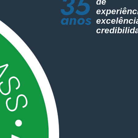
de
experiênc
excelênci
credibilid